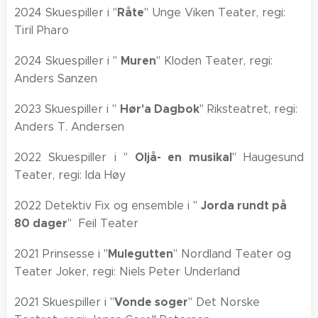
Råte
2024 Skuespiller i "
" Unge Viken Teater, regi:
Tiril Pharo
Muren
2024 Skuespiller i "
" Kloden Teater, regi:
Anders Sanzen
Hør'a Dagbok
2023 Skuespiller i "
" Riksteatret, regi:
Anders T. Andersen
Oljå- en musikal
2022 Skuespiller i "
" Haugesund
Teater, regi: Ida Høy
J
orda rundt på
2022 Detektiv Fix og ensemble i "
80 dager
" Feil Teater
Mulegutten
2021 Prinsesse i "
" Nordland Teater og
Teater Joker, regi: Niels Peter Underland
Vonde soger
2021 Skuespiller i "
" Det Norske